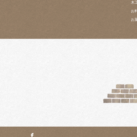
木
お
お