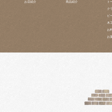
お店紹介
商品紹介
ト
ク
ビ
木
お
お