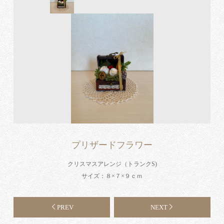
プリザードフラワー
クリスマスアレンジ（トランクS)
サイズ：８×７×９ｃｍ
PREV
NEXT